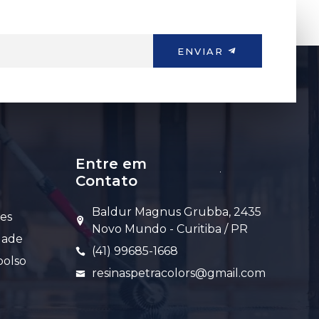
ENVIAR
Entre em
Contato
Baldur Magnus Grubba, 2435
es
Novo Mundo - Curitiba / PR
idade
(41) 99685-1668
bolso
resinaspetracolors@gmail.com