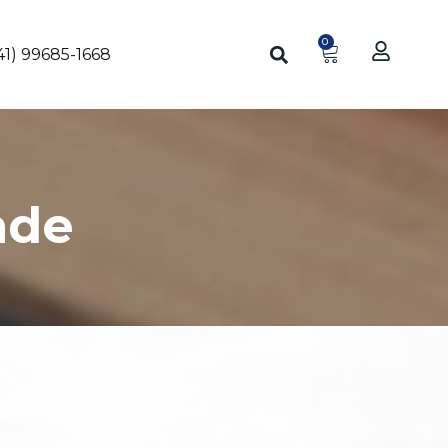
0
41) 99685-1668
ade