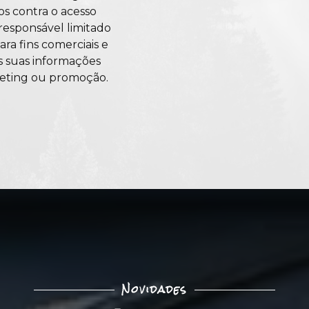
s contra o acesso
responsável limitado
ra fins comerciais e
s suas informações
keting ou promoção.
Novidades