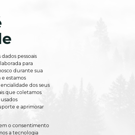
é
de
 dados pessoais
elaborada para
nosco durante sua
a e estamos
encialidade dos seus
ais que coletamos
 usados
uporte e aprimorar
sem o consentimento
mos a tecnologia