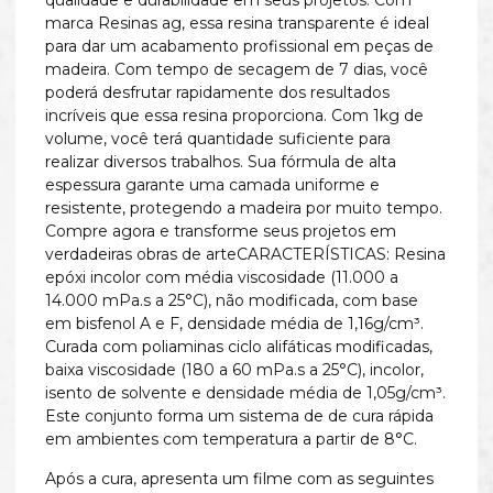
qualidade e durabilidade em seus projetos. Com
marca Resinas ag, essa resina transparente é ideal
para dar um acabamento profissional em peças de
madeira. Com tempo de secagem de 7 dias, você
poderá desfrutar rapidamente dos resultados
incríveis que essa resina proporciona. Com 1kg de
volume, você terá quantidade suficiente para
realizar diversos trabalhos. Sua fórmula de alta
espessura garante uma camada uniforme e
resistente, protegendo a madeira por muito tempo.
Compre agora e transforme seus projetos em
verdadeiras obras de arteCARACTERÍSTICAS: Resina
epóxi incolor com média viscosidade (11.000 a
14.000 mPa.s a 25°C), não modificada, com base
em bisfenol A e F, densidade média de 1,16g/cm³.
Curada com poliaminas ciclo alifáticas modificadas,
baixa viscosidade (180 a 60 mPa.s a 25°C), incolor,
isento de solvente e densidade média de 1,05g/cm³.
Este conjunto forma um sistema de de cura rápida
em ambientes com temperatura a partir de 8°C.
Após a cura, apresenta um filme com as seguintes