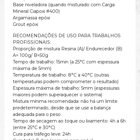
Base niveladora (quando misturado com Carga
Mineral Ciapoxi #400)
Argamassa epóxi
Grout epóxi
RECOMENDAÇÕES DE USO PARA TRABALHOS
PROFISSIONAIS:
Proporção de mistura Resina (A)/ Endurecedor (B):
A= 100g/ B=50g
Tempo de trabalho: 15min (a 25°C com espessura
máxima de 5mm)
Temperatura de trabalho: 8°C a 40°C (outras
temperaturas podem comprometer o resultado)
Espessura máxima de trabalho: 5mm (espessuras
maiores podem superaquecer o sistema)
Mistura mínima recomendada: não há um limite
predeterminado, desde que se use a balança
adequada para o peso
Tempo de secagem ao toque ou lixamento: 4h a 6h
(entre 25°C e 30°C)
Cura para tráfego leve: 24h